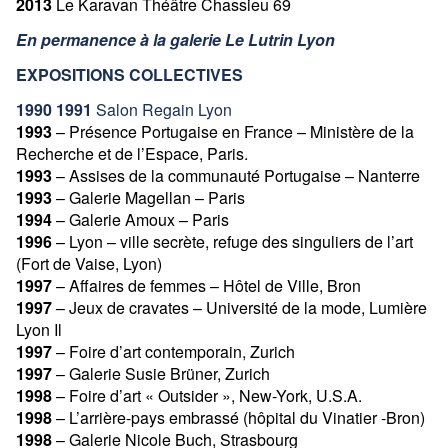
2013
Le Karavan Théâtre Chassieu 69
En permanence à la galerie Le Lutrin Lyon
EXPOSITIONS COLLECTIVES
1990 1991
Salon Regain Lyon
1993
– Présence Portugaise en France – Ministère de la
Recherche et de l’Espace, Paris.
1993
– Assises de la communauté Portugaise – Nanterre
1993
– Galerie Magellan – Paris
1994
– Galerie Amoux – Paris
1996
– Lyon – ville secrète, refuge des singuliers de l’art
(Fort de Vaise, Lyon)
1997
– Affaires de femmes – Hôtel de Ville, Bron
1997
– Jeux de cravates – Université de la mode, Lumière
Lyon Il
1997
– Foire d’art contemporain, Zurich
1997
– Galerie Susie Brüner, Zurich
1998
– Foire d’art « Outsider », New-York, U.S.A.
1998
– L’arrière-pays embrassé (hôpital du Vinatier -Bron)
1998
– Galerie Nicole Buch, Strasbourg