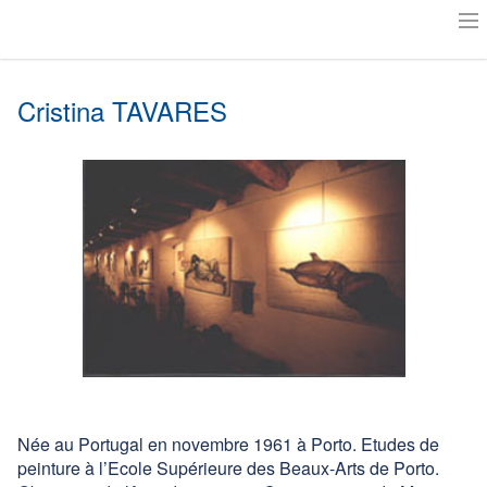
Accueil
Cristina TAVARES
Actualités
Notre histoire
Le Musée Milouti
L’Art au Musée
Exposer aux Granges ?
Suivre les artistes
Amis des Granges
Née au Portugal en novembre 1961 à Porto. Etudes de
Plan
peinture à l’Ecole Supérieure des Beaux-Arts de Porto.