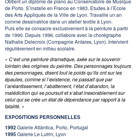
Obtient un diplôme de piano au Conservatoire de Musique
Contact
de Porto. S’installe en France en 1983. Etudes à l’Ecole
des Arts Appliqués de la Ville de Lyon. Travaille un an
Facebook
comme dessinatrice dans un atelier textile à Lyon.
Puis elle se consacre exclusivement à la peinture à partir
de 1990. Depuis 1996, collabore avec la chorégraphe
Nathalie Delecroix (Compagnie Antares, Lyon). Intervient
régulièrement en milieu scolaire.
« C’est une peinture dramatique, axée sur le souvenir
lointain des origines du peintre. Des personnages toujours
des personnages, disent tout le poids qu’ils ont sur les
épaules, comme si l’existence, ne passait que par
l’anéantissement, l’abattement, l’état d’abandon, la
malédiction qui se poursuit et s’abat inexorablement sur
celui qui se crée un état de dépendance par rapport à la
fatalité. »
EXPOSITIONS PERSONNELLES
1992
Galerie Atlântica, Porto, Portugal
1995
Galerie Le Lutrin, Lyon