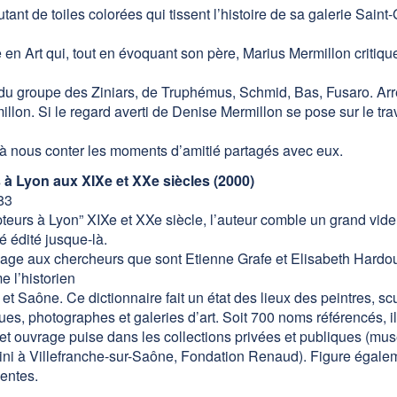
nt de toiles colorées qui tissent l’histoire de sa galerie Saint
en Art qui, tout en évoquant son père, Marius Mermillon critique 
 du groupe des Ziniars, de Truphémus, Schmid, Bas, Fusaro. Arr
n. Si le regard averti de Denise Mermillon se pose sur le travail
si à nous conter les moments d’amitié partagés avec eux.
s à Lyon aux XIXe et XXe siècles (2000)
83
pteurs à Lyon” XIXe et XXe siècle, l’auteur comble un grand vid
é édité jusque-là.
mage aux chercheurs que sont Etienne Grafe et Elisabeth Hardoui
 l’historien
 Saône. Ce dictionnaire fait un état des lieux des peintres, scu
itiques, photographes et galeries d’art. Soit 700 noms référencés,
et ouvrage puise dans les collections privées et publiques (mu
i à Villefranche-sur-Saône, Fondation Renaud). Figure égalem
entes.