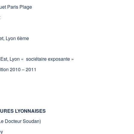
uet Paris Plage
t
, Lyon 6ème
Est, Lyon « sociétaire exposante »
tion 2010 – 2011
TURES LYONNAISES
 Le Docteur Soudan)
ey