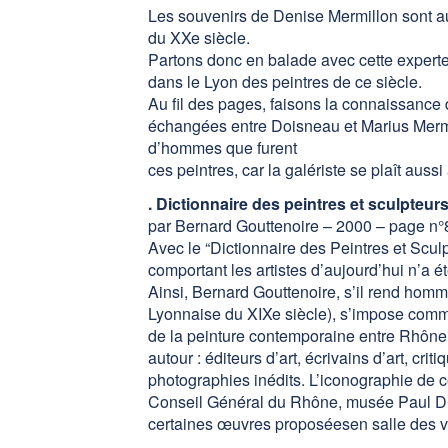
Les souvenirs de Denise Mermillon sont auta
du XXe siècle.
Partons donc en balade avec cette experte 
dans le Lyon des peintres de ce siècle.
Au fil des pages, faisons la connaissance
échangées entre Doisneau et Marius Mermillo
d’hommes que furent
ces peintres, car la galériste se plaît aus
. Dictionnaire des peintres et sculpteur
par Bernard Gouttenoire – 2000 – page n°
Avec le “Dictionnaire des Peintres et Scul
comportant les artistes d’aujourd’hui n’a ét
Ainsi, Bernard Gouttenoire, s’il rend hom
Lyonnaise du XIXe siècle), s’impose comme
de la peinture contemporaine entre Rhône et
autour : éditeurs d’art, écrivains d’art, cr
photographies inédits. L’iconographie de c
Conseil Général du Rhône, musée Paul Din
certaines œuvres proposéesen salle des v