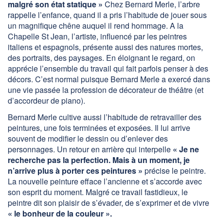
malgré son état statique »
Chez Bernard Merle, l’arbre
rappelle l’enfance, quand il a pris l’habitude de jouer sous
un magnifique chêne auquel il rend hommage. A la
Chapelle St Jean, l’artiste, influencé par les peintres
italiens et espagnols, présente aussi des natures mortes,
des portraits, des paysages. En éloignant le regard, on
apprécie l’ensemble du travail qui fait parfois penser à des
décors. C’est normal puisque Bernard Merle a exercé dans
une vie passée la profession de décorateur de théâtre (et
d’accordeur de piano).
Bernard Merle cultive aussi l’habitude de retravailler des
peintures, une fois terminées et exposées. Il lui arrive
souvent de modifier le dessin ou d’enlever des
personnages. Un retour en arrière qui interpelle
« Je ne
recherche pas la perfection. Mais à un moment, je
n’arrive plus à porter ces peintures »
précise le peintre.
La nouvelle peinture efface l’ancienne et s’accorde avec
son esprit du moment. Malgré ce travail fastidieux, le
peintre dit son plaisir de s’évader, de s’exprimer et de vivre
« le bonheur de la couleur ».