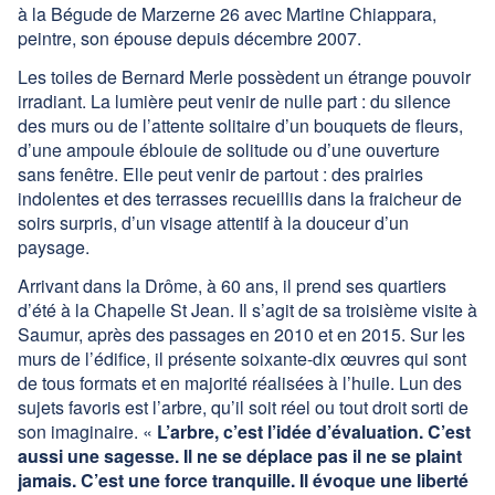
à la Bégude de Marzerne 26 avec Martine Chiappara,
Contact
peintre, son épouse depuis décembre 2007.
Facebook
Les toiles de Bernard Merle possèdent un étrange pouvoir
irradiant. La lumière peut venir de nulle part : du silence
des murs ou de l’attente solitaire d’un bouquets de fleurs,
d’une ampoule éblouie de solitude ou d’une ouverture
sans fenêtre. Elle peut venir de partout : des prairies
indolentes et des terrasses recueillis dans la fraicheur de
soirs surpris, d’un visage attentif à la douceur d’un
paysage.
Arrivant dans la Drôme, à 60 ans, il prend ses quartiers
d’été à la Chapelle St Jean. Il s’agit de sa troisième visite à
Saumur, après des passages en 2010 et en 2015. Sur les
murs de l’édifice, il présente soixante-dix œuvres qui sont
de tous formats et en majorité réalisées à l’huile. Lun des
sujets favoris est l’arbre, qu’il soit réel ou tout droit sorti de
son imaginaire. «
L’arbre, c’est l’idée d’évaluation. C’est
aussi une sagesse. Il ne se déplace pas il ne se plaint
jamais. C’est une force tranquille. Il évoque une liberté