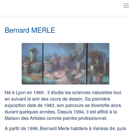
Accueil
Bernard MERLE
Actualités
Notre histoire
Le Musée Milouti
L’Art au Musée
Exposer aux Granges ?
Né à Lyon en 1960 . Il étudie les sciences naturelles tout
Suivre les artistes
en suivant le soir des cours de dessin. Sa première
exposition date de 1983, son parcours se diversifie alors
Amis des Granges
durant quelques années. Depuis 1994, il est affilié à la
Maison des Artistes comme peintre professionnel.
Plan
A partir de 1998, Bernard Merle habitera à Valréas 84, puis