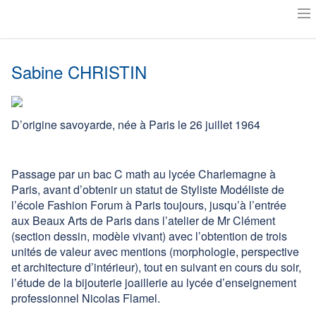
Accueil
Sabine CHRISTIN
Actualités
Notre histoire
D’origine savoyarde, née à Paris le 26 juillet 1964
Le Musée Milouti
L’Art au Musée
Passage par un bac C math au lycée Charlemagne à
Paris, avant d’obtenir un statut de Styliste Modéliste de
Exposer aux Granges ?
l’école Fashion Forum à Paris toujours, jusqu’à l’entrée
aux Beaux Arts de Paris dans l’atelier de Mr Clément
Suivre les artistes
(section dessin, modèle vivant) avec l’obtention de trois
unités de valeur avec mentions (morphologie, perspective
Amis des Granges
et architecture d’intérieur), tout en suivant en cours du soir,
l’étude de la bijouterie joaillerie au lycée d’enseignement
professionnel Nicolas Flamel.
Plan