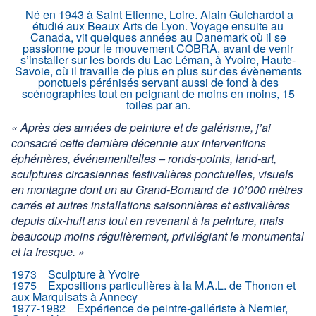
Contact
Né en 1943 à Saint Etienne, Loire. Alain Guichardot a
étudié aux Beaux Arts de Lyon. Voyage ensuite au
Canada, vit quelques années au Danemark où il se
Facebook
passionne pour le mouvement COBRA, avant de venir
s’installer sur les bords du Lac Léman, à Yvoire, Haute-
Savoie, où il travaille de plus en plus sur des évènements
ponctuels pérénisés servant aussi de fond à des
scénographies tout en peignant de moins en moins, 15
toiles par an.
« Après des années de peinture et de galérisme, j’ai
consacré cette dernière décennie aux interventions
éphémères, événementielles – ronds-points, land-art,
sculptures circasiennes festivalières ponctuelles, visuels
en montagne dont un au Grand-Bornand de 10’000 mètres
carrés et autres installations saisonnières et estivalières
depuis dix-huit ans tout en revenant à la peinture, mais
beaucoup moins régulièrement, privilégiant le monumental
et la fresque. »
1973 Sculpture à Yvoire
1975 Expositions particulières à la M.A.L. de Thonon et
aux Marquisats à Annecy
1977-1982 Expérience de peintre-gallériste à Nernier,