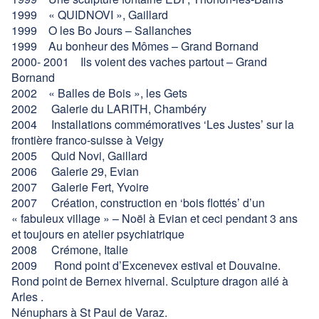
1999 « QUIDNOVI », Gaillard
1999 O les Bo Jours – Sallanches
1999 Au bonheur des Mômes – Grand Bornand
2000- 2001 Ils voient des vaches partout – Grand
Bornand
2002 « Balles de Bois », les Gets
2002 Galerie du LARITH, Chambéry
2004 Installations commémoratives ‘Les Justes’ sur la
frontière franco-suisse à Veigy
2005 Quid Novi, Gaillard
2006 Galerie 29, Evian
2007 Galerie Fert, Yvoire
2007 Création, construction en ‘bois flottés’ d’un
« fabuleux village » – Noël à Evian et ceci pendant 3 ans
et toujours en atelier psychiatrique
2008 Crémone, Italie
2009 Rond point d’Excenevex estival et Douvaine.
Rond point de Bernex hivernal. Sculpture dragon ailé à
Arles .
Nénuphars à St Paul de Varaz.