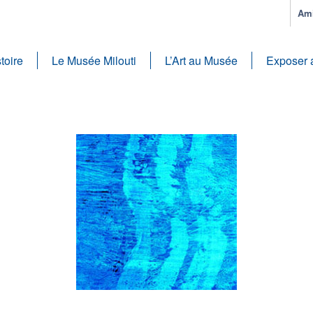
Ami
toire
Le Musée Milouti
L’Art au Musée
Exposer 