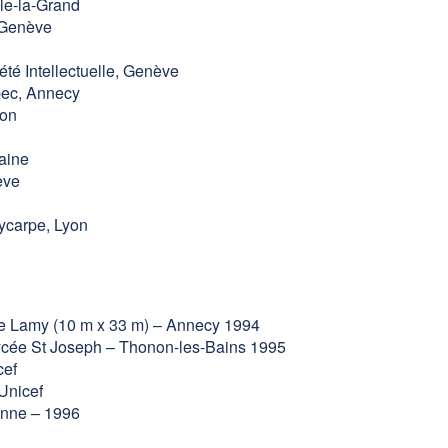
e-la-Grand
 Genève
té Intellectuelle, Genève
ec, Annecy
on
aine
ève
ycarpe, Lyon
rre Lamy (10 m x 33 m) – Annecy 1994
 Lycée St Joseph – Thonon-les-Bains 1995
cef
’Unicef
enne – 1996