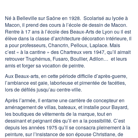
Contact
Né à Belleville sur Saône en 1928. Scolarisé au lycée à
Facebook
Macon, il prend des cours à l’école de dessin de Macon.
Rentre à 17 ans à l’école des Beaux-Arts de Lyon ou il est
élève dans la classe d’architecture décoration intérieure, il
a pour professeurs, Chancrin, Pelloux, Laplace. Mais
c’est « à la cantine » des Chartreux vers 1947, qu’il aimait
retrouver Truphémus, Fusaro, Boullier, Adilon… et leurs
amis et forger sa vocation de peintre.
Aux Beaux-arts, en cette période difficile d’après-guerre,
l’ambiance est gaie, laborieuse et pimentée de facéties,
lors de défilés jusqu’au centre-ville.
Après l’armée, il entame une carrière de concepteur en
aménagement de villas, bateaux, et installe pour Bayard,
les boutiques de vêtements de la marque, tout en
dessinant et peignant dès qu’il en a la possibilité. C’est
depuis les années 1975 qu’il se consacra pleinement à la
peinture, sur l’insistance de son épouse Christiane, de