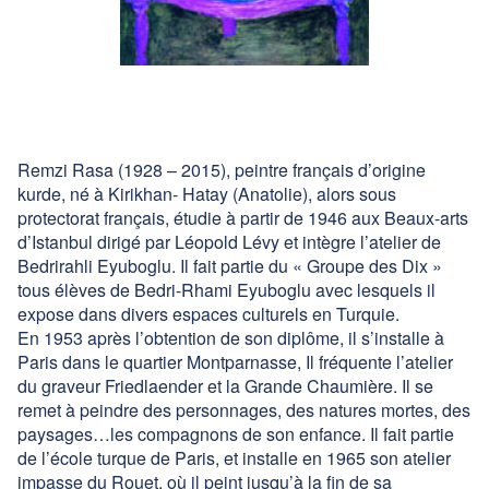
Contact
Facebook
Remzi Rasa (1928 – 2015), peintre français d’origine
kurde, né à Kirikhan- Hatay (Anatolie), alors sous
protectorat français, étudie à partir de 1946 aux Beaux-arts
d’Istanbul dirigé par Léopold Lévy et intègre l’atelier de
Bedrirahli Eyuboglu. Il fait partie du « Groupe des Dix »
tous élèves de Bedri-Rhami Eyuboglu avec lesquels il
expose dans divers espaces culturels en Turquie.
En 1953 après l’obtention de son diplôme, il s’installe à
Paris dans le quartier Montparnasse, Il fréquente l’atelier
du graveur Friedlaender et la Grande Chaumière. Il se
remet à peindre des personnages, des natures mortes, des
paysages…les compagnons de son enfance. Il fait partie
de l’école turque de Paris, et installe en 1965 son atelier
impasse du Rouet, où il peint jusqu’à la fin de sa