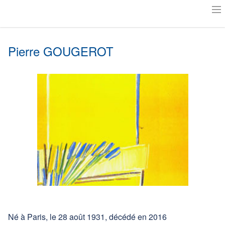
Accueil
Pierre GOUGEROT
Actualités
Notre histoire
Le Musée Milouti
L’Art au Musée
Exposer aux Granges ?
Suivre les artistes
Amis des Granges
Plan
Né à Paris, le 28 août 1931, décédé en 2016