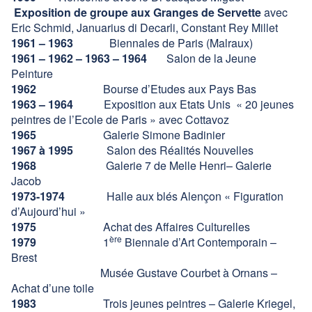
Exposition de groupe aux Granges de Servette
avec
Eric Schmid, Januarius di Decarli, Constant Rey Millet
1961 – 1963
Biennales de Paris (Malraux)
1961 – 1962 – 1963 – 1964
Salon de la Jeune
Peinture
1962
Bourse d’Etudes aux Pays Bas
1963 – 1964
Exposition aux Etats Unis « 20 jeunes
peintres de l’Ecole de Paris » avec Cottavoz
1965
Galerie Simone Badinier
1967 à 1995
Salon des Réalités Nouvelles
1968
Galerie 7 de Melle Henri– Galerie
Jacob
1973-1974
Halle aux blés Alençon « Figuration
d’Aujourd’hui »
1975
Achat des Affaires Culturelles
ère
1979
1
Biennale d’Art Contemporain –
Brest
Musée Gustave Courbet à Ornans –
Achat d’une toile
1983
Trois jeunes peintres – Galerie Kriegel,