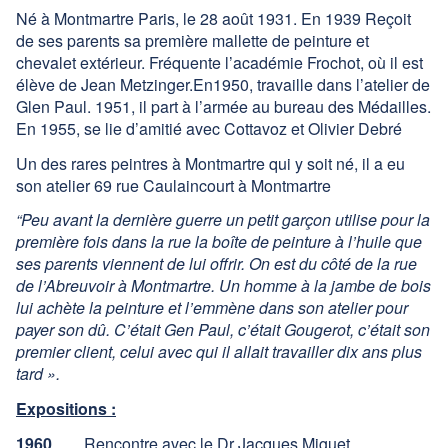
Né à Montmartre Paris, le 28 août 1931. En 1939 Reçoit
Contact
de ses parents sa première mallette de peinture et
chevalet extérieur. Fréquente l’académie Frochot, où il est
Facebook
élève de Jean Metzinger.En1950, travaille dans l’atelier de
Glen Paul. 1951, il part à l’armée au bureau des Médailles.
En 1955, se lie d’amitié avec Cottavoz et Olivier Debré
Un des rares peintres à Montmartre qui y soit né, il a eu
son atelier 69 rue Caulaincourt à Montmartre
“Peu avant la dernière guerre un petit garçon utilise pour la
première fois dans la rue la boîte de peinture à l’huile que
ses parents viennent de lui offrir. On est du côté de la rue
de l’Abreuvoir à Montmartre. Un homme à la jambe de bois
lui achète la peinture et l’emmène dans son atelier pour
payer son dû. C’était Gen Paul, c’était Gougerot, c’était son
premier client, celui avec qui il allait travailler dix ans plus
tard ».
Expositions :
1960
Rencontre avec le Dr Jacques Miguet